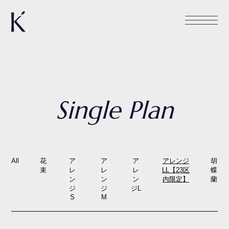
Single Plan
All
花
ア
ア
ア
アレンジ
胡
束
レ
レ
レ
LL【23区
蝶
ン
ン
ン
内限定】
蘭
ジ
ジ
ジL
S
M